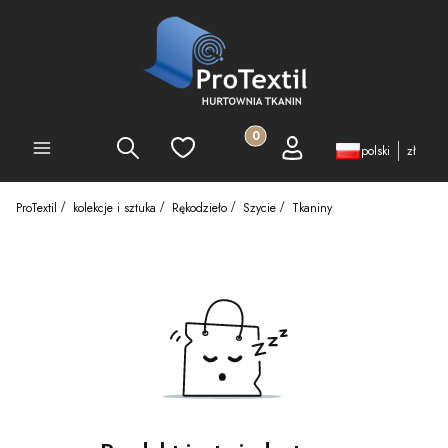
Produkty w koszyku: 0. Zobacz 
Szukaj
Ulubione
Koszyk
Zaloguj się
PEŁNA OFERTA
polski
zł
ProTextil
kolekcje i sztuka
Rękodzieło
Szycie
Tkaniny