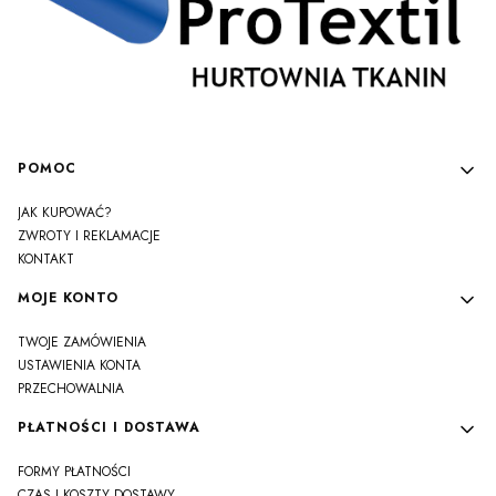
Linki w stopce
POMOC
JAK KUPOWAĆ?
ZWROTY I REKLAMACJE
KONTAKT
MOJE KONTO
TWOJE ZAMÓWIENIA
USTAWIENIA KONTA
PRZECHOWALNIA
PŁATNOŚCI I DOSTAWA
FORMY PŁATNOŚCI
CZAS I KOSZTY DOSTAWY