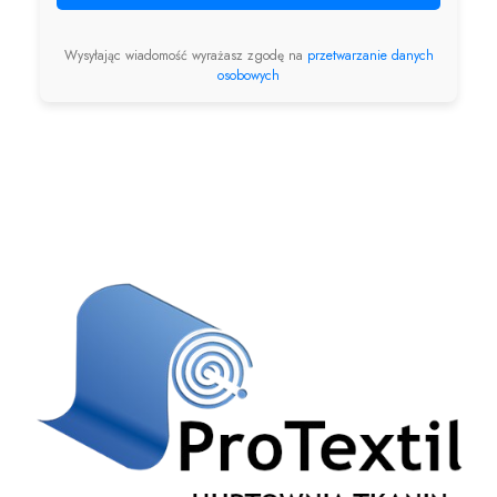
Wysyłając wiadomość wyrażasz zgodę na
przetwarzanie danych
osobowych