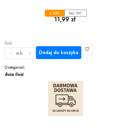
z VAT
bez VAT
Cena
11,99 zł
Ilość
Dodaj do koszyka
m.b.
Dostępność:
duża ilość