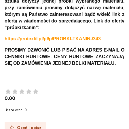
sztuka dotyczy jednej próbki wybranego materiału,
przy zamówieniu prosimy dołączyć nazwę materiału,
którym są Państwo zainteresowani bądź wkleić link z
ofertą w wiadomości do sprzedającego. Link do oferty
"próbki tkanin":
https://protextil.pl/pl/p/PROBKI-TKANIN-/343
PROSIMY DZWONIĆ LUB PISAĆ NA ADRES E-MAIL O
CENNIKI HURTOWE. CENY HURTOWE ZACZYNAJĄ
SIĘ OD ZAMÓWIENIA JEDNEJ BELKI MATERIAŁU.
0.00
Liczba ocen: 0
Oceń i opisz