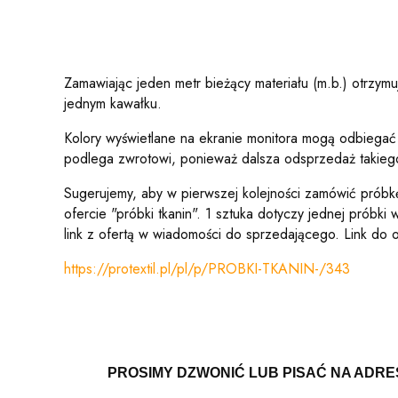
Zamawiając jeden metr bieżący materiału (m.b.) otrzy
jednym kawałku.
Kolory wyświetlane na ekranie monitora mogą odbiegać 
podlega zwrotowi, ponieważ dalsza odsprzedaż takiego
Sugerujemy, aby w pierwszej kolejności zamówić próbk
ofercie "próbki tkanin". 1 sztuka dotyczy jednej próbk
link z ofertą w wiadomości do sprzedającego. Link do of
https://protextil.pl/pl/p/PROBKI-TKANIN-/343
PROSIMY DZWONIĆ LUB PISAĆ NA ADRE