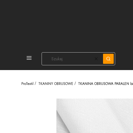
PEŁNA OFERTA
Wyczyść
Szukaj
ProTextil
TKANINY OBRUSOWE
TKANINA OBRUSOWA PARALEN bi