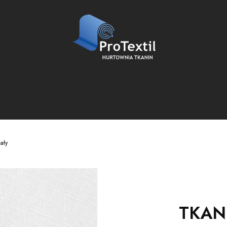
ały
TKAN