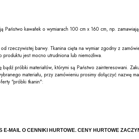
mują Państwo kawałek o wymiarach 100 cm x 160 cm, np. zamawiaj
od rzeczywistej barwy. Tkanina cięta na wymiar zgodny z zamówie
 produktu jest mocno utrudniona lub niemożliwa.
ę bądź próbki materiałów, którymi są Państwo zainteresowani. Z
i wybranego materiału, przy zamówieniu prosimy dołączyć nazwę ma
erty "próbki tkanin":
S E-MAIL O CENNIKI HURTOWE. CENY HURTOWE ZACZYN