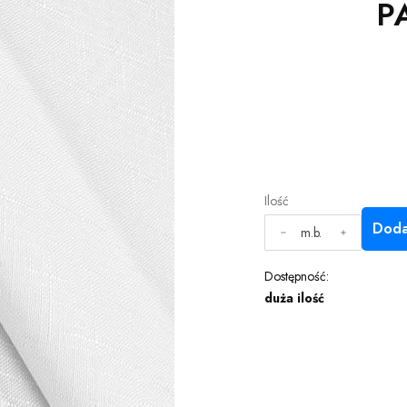
P
Ilość
Doda
m.b.
Dostępność:
duża ilość