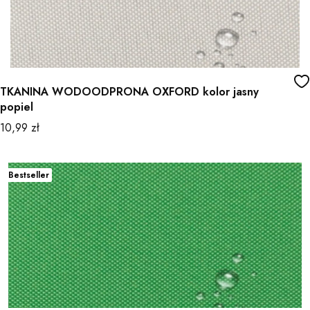
TKANINA WODOODPRONA OXFORD kolor jasny
popiel
Cena
10,99 zł
Bestseller