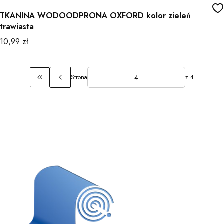
TKANINA WODOODPRONA OXFORD kolor zieleń
trawiasta
Cena
10,99 zł
Strona
z 4
Wróć do pierwszej strony z produktami