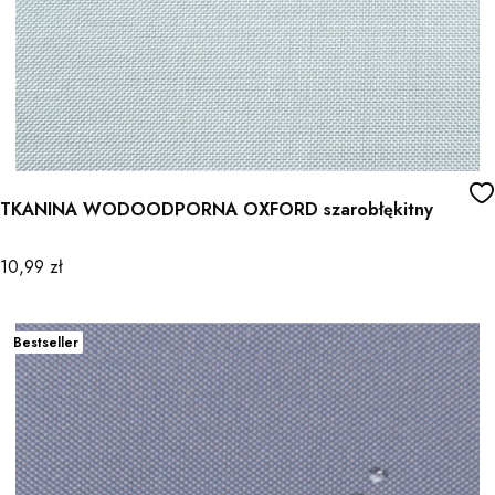
TKANINA WODOODPORNA OXFORD szarobłękitny
Cena
10,99 zł
Bestseller