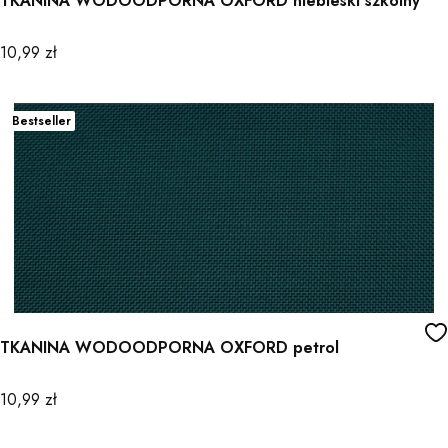
TKANINA WODOODPORNA OXFORD niebieski szkolny
Cena
10,99 zł
Bestseller
TKANINA WODOODPORNA OXFORD petrol
Cena
10,99 zł