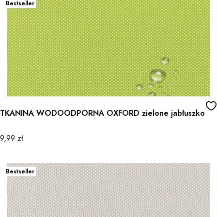
Bestseller
TKANINA WODOODPORNA OXFORD zielone jabłuszko
Cena
9,99 zł
Bestseller