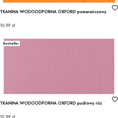
TKANINA WODOODPORNA OXFORD pomarańczowy
Cena
10,99 zł
Bestseller
TKANINA WODOODPORNA OXFORD pudrowy róż
Cena
10,99 zł