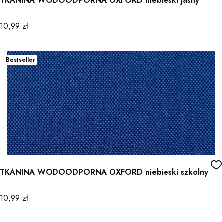
TKANINA WODOODPORNA OXFORD niebieski jasny
Cena
10,99 zł
Bestseller
TKANINA WODOODPORNA OXFORD niebieski szkolny
Cena
10,99 zł