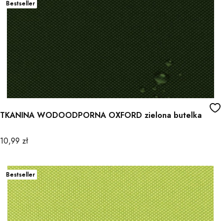
Bestseller
TKANINA WODOODPORNA OXFORD zielona butelka
Cena
10,99 zł
Bestseller