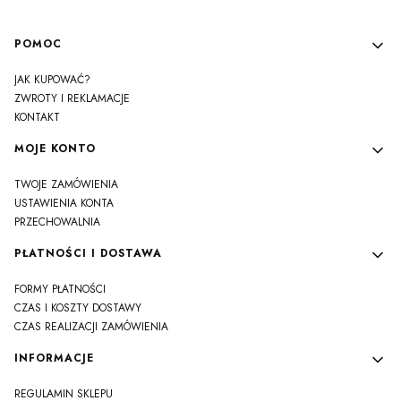
Linki w stopce
POMOC
JAK KUPOWAĆ?
ZWROTY I REKLAMACJE
KONTAKT
MOJE KONTO
TWOJE ZAMÓWIENIA
USTAWIENIA KONTA
PRZECHOWALNIA
PŁATNOŚCI I DOSTAWA
FORMY PŁATNOŚCI
CZAS I KOSZTY DOSTAWY
CZAS REALIZACJI ZAMÓWIENIA
INFORMACJE
REGULAMIN SKLEPU