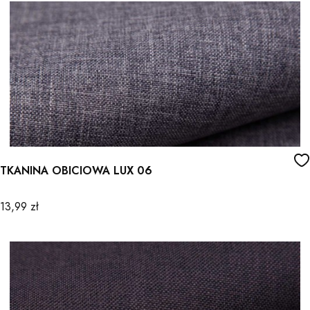
TKANINA OBICIOWA LUX 06
Cena
13,99 zł