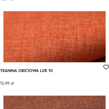
TKANINA OBICIOWA LUX 10
Cena
13,99 zł