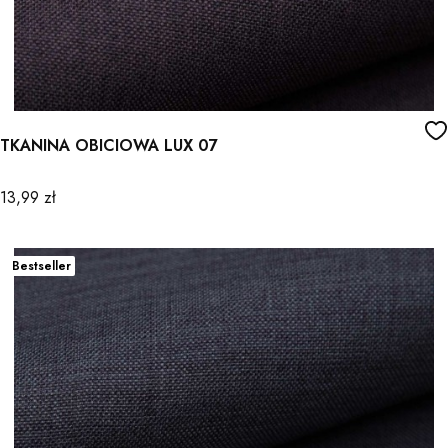
TKANINA OBICIOWA LUX 07
Cena
13,99 zł
Bestseller