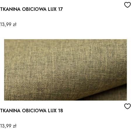
TKANINA OBICIOWA LUX 17
Cena
13,99 zł
TKANINA OBICIOWA LUX 18
Cena
13,99 zł