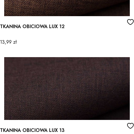
TKANINA OBICIOWA LUX 12
Cena
13,99 zł
TKANINA OBICIOWA LUX 13