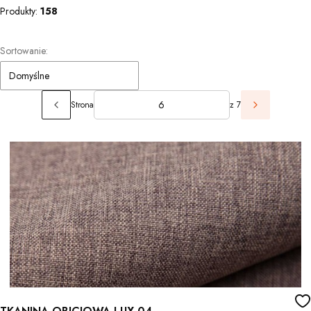
Produkty:
158
Lista produktów
Sortowanie:
Domyślne
Strona
z 7
Poprzednie produkty
Następne p