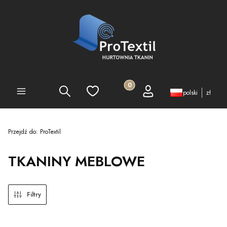
Produkty w koszyku: 0. Zobacz 
Szukaj
Ulubione
Koszyk
Zaloguj się
PEŁNA OFERTA
polski
zł
Przejdź do:
ProTextil
TKANINY MEBLOWE
Filtry