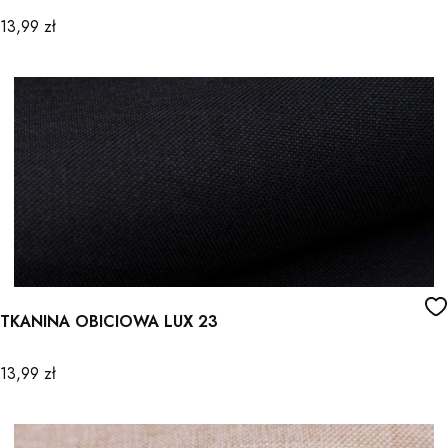
Cena
13,99 zł
TKANINA OBICIOWA LUX 23
Cena
13,99 zł