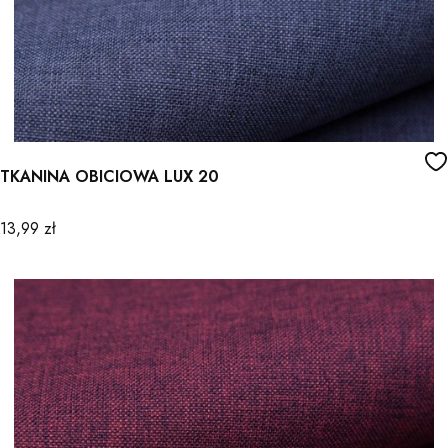
TKANINA OBICIOWA LUX 20
Cena
13,99 zł