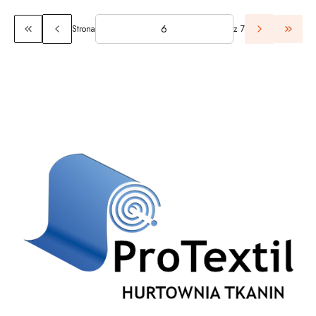
Strona
z 7
Wróć do pierwszej strony z produktami
Przej