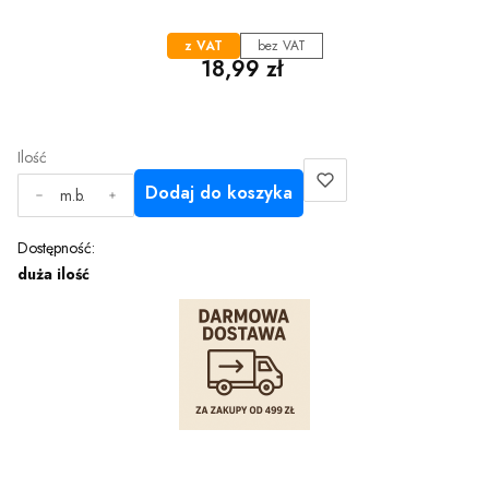
z VAT
bez VAT
Cena
18,99 zł
Ilość
Dodaj do koszyka
m.b.
Dostępność:
duża ilość