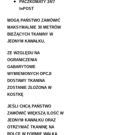
PACZKOMATY 24/7
InPOST
MOGĄ PAŃSTWO ZAMÓWIĆ
MAKSYMALNIE 30 METRÓW
BIEŻĄCYCH TKANINY W
JEDNYM KAWAŁKU,
ZE WZGLĘDU NA
OGRANICZENIA
GABARYTOWE
WYMIENIONYCH OPCJI
DOSTAWY TKANINA
ZOSTANIE ZŁOŻONA W
KOSTKĘ
JEŚLI CHCĄ PAŃSTWO
ZAMÓWIĆ WIĘKSZĄ ILOŚĆ W
JEDNYM KAWAŁKU ORAZ
OTRZYMAĆ TKANINĘ NA
ROLCE W FORMIE WAŁKA