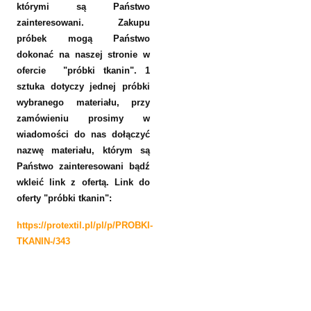
którymi są Państwo
zainteresowani. Zakupu
próbek mogą Państwo
dokonać na naszej stronie w
ofercie "próbki tkanin". 1
sztuka dotyczy jednej próbki
wybranego materiału, przy
zamówieniu prosimy w
wiadomości do nas dołączyć
nazwę materiału, którym są
Państwo zainteresowani bądź
wkleić link z ofertą
.
Link do
oferty "próbki tkanin":
https://protextil.pl/pl/p/PROBKI-
TKANIN-/343