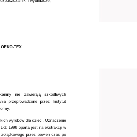
zpuszczalniki i wybielacze,
 OEKO-TEX
aniny nie zawierają szkodliwych
ania przeprowadzone przez Instytut
normy:
kich wyrobów dla dzieci. Oznaczenie
-3: 1998 oparta jest na ekstrakcji w
u żołądkowego przez pewien czas po