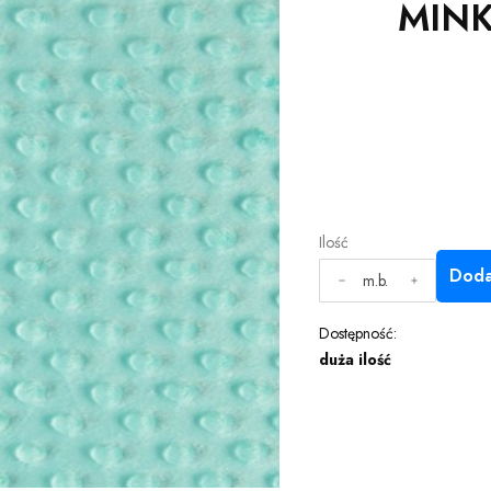
MINK
Ilość
Doda
m.b.
Dostępność:
duża ilość