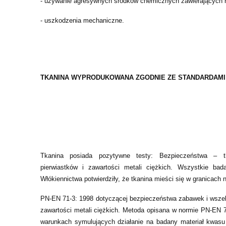
- używanie agresywnych środków chemicznych zawierających ro
- uszkodzenia mechaniczne.
TKANINA WYPRODUKOWANA ZGODNIE ZE STANDARDAMI
Tkanina posiada pozytywne testy: Bezpieczeństwa – tk
pierwiastków i zawartości metali ciężkich. Wszystkie bad
Włókiennictwa potwierdziły, że tkanina mieści się w granicach 
PN-EN 71-3: 1998 dotyczącej bezpieczeństwa zabawek i wszel
zawartości metali ciężkich. Metoda opisana w normie PN-EN 71
warunkach symulujących działanie na badany materiał kwas