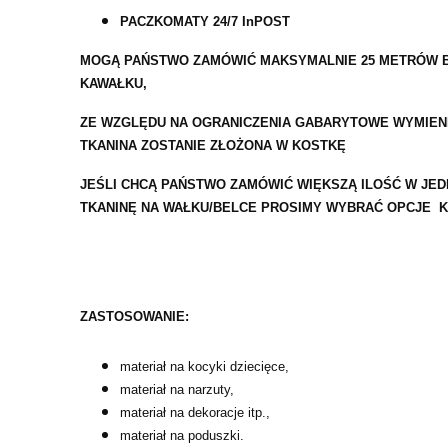
PACZKOMATY 24/7 InPOST
MOGĄ PAŃSTWO ZAMÓWIĆ MAKSYMALNIE 25 METRÓW B
KAWAŁKU,
ZE WZGLĘDU NA OGRANICZENIA GABARYTOWE WYMIEN
TKANINA ZOSTANIE ZŁOŻONA W KOSTKĘ
JEŚLI CHCĄ PAŃSTWO ZAMÓWIĆ WIĘKSZĄ ILOŚĆ W JE
TKANINĘ NA WAŁKU/BELCE PROSIMY WYBRAĆ OPCJE K
ZASTOSOWANIE:
materiał na kocyki dziecięce,
materiał na narzuty,
materiał na dekoracje itp.,
materiał na poduszki.