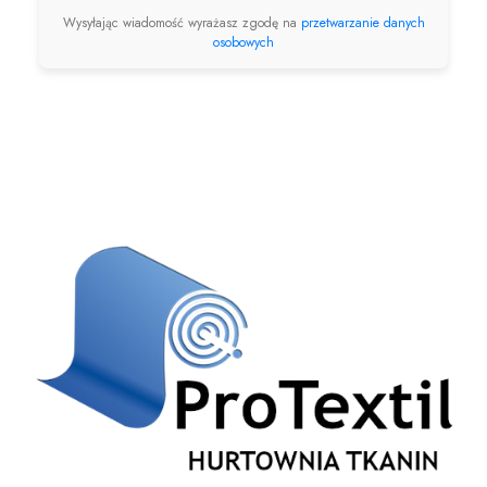
Wysyłając wiadomość wyrażasz zgodę na
przetwarzanie danych
osobowych