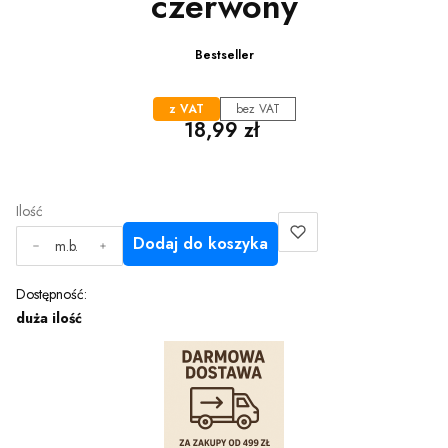
czerwony
Bestseller
z VAT
bez VAT
Cena
18,99 zł
Ilość
Dodaj do koszyka
m.b.
Dostępność:
duża ilość