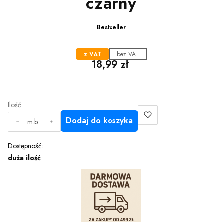
czarny
Bestseller
z VAT
bez VAT
Cena
18,99 zł
Ilość
Dodaj do koszyka
m.b.
Dostępność:
duża ilość