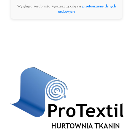
Wysyłając wiadomość wyrażasz zgodę na
przetwarzanie danych
osobowych