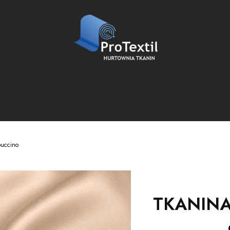
uccino
TKANINA