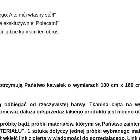
. A to mój własny stół!”
da ekskluzywnie. Polecam!”
i, gdzie kupiłam ten obrus.”
) otrzymują Państwo kawałek o wymiarach 100 cm x 160 c
ą odbiegać od rzeczywistej barwy. Tkanina cięta na 
ponieważ dalsza odsprzedaż takiego produktu jest mocno ut
 próbkę bądź próbki materiałów, którymi są Państwo zai
ERIAŁU". 1 sztuka dotyczy jednej próbki wybranego mate
dź wkleić link z ofertą w wiadomości do sprzedającego. 