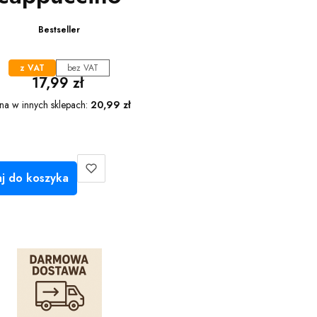
Bestseller
z VAT
bez VAT
Cena
17,99 zł
na w innych sklepach:
20,99 zł
j do koszyka