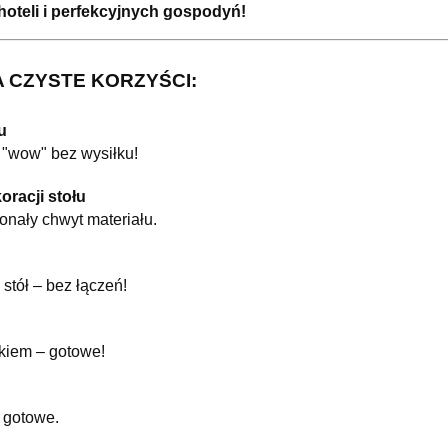
hoteli i perfekcyjnych gospodyń!
A CZYSTE KORZYŚCI:
u
t "wow" bez wysiłku!
oracji stołu
konały chwyt materiału.
stół – bez łączeń!
kiem – gotowe!
i gotowe.