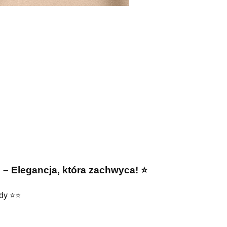
M
– Elegancja, która zachwyca! ⭐️
y ⭐️⭐️