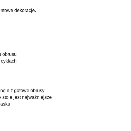
ventowe dekoracje.
iu obrusu
 cyklach
enę niż gotowe obrusy
 stole jest najważniejsze
lasku