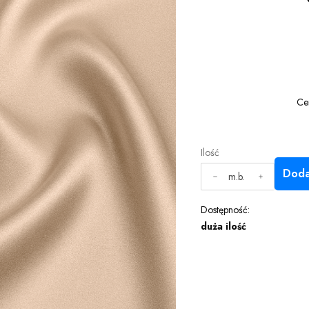
Ce
Ilość
Doda
m.b.
Dostępność:
duża ilość