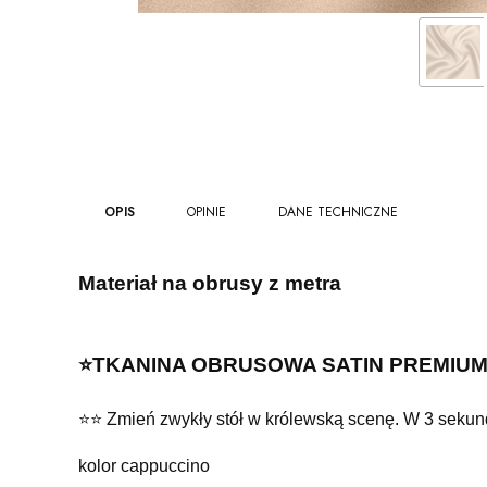
OPIS
OPINIE
DANE TECHNICZNE
Materiał na obrusy z metra
⭐️TKANINA OBRUSOWA
SATIN PREMIU
⭐️⭐️ Zmień zwykły stół w królewską scenę. W 3 sekund
kolor cappuccino