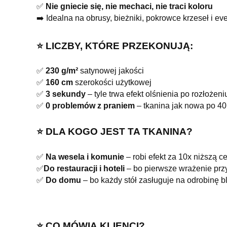
✅
Nie gniecie się, nie mechaci, nie traci koloru
➡️ Idealna na obrusy, bieżniki, pokrowce krzeseł i e
⭐️ LICZBY, KTÓRE PRZEKONUJĄ:
✅
230 g/m²
satynowej jakości
✅
160 cm
szerokości użytkowej
✅
3 sekundy
– tyle trwa efekt olśnienia po rozłożen
✅
0 problemów z praniem
– tkanina jak nowa po 40
⭐️ DLA KOGO JEST TA TKANINA?
✅
Na wesela i komunie
– robi efekt za 10x niższą c
✅
Do restauracji i hoteli
– bo pierwsze wrażenie przy
✅
Do domu
– bo każdy stół zasługuje na odrobinę b
⭐️ CO MÓWIĄ KLIENCI?