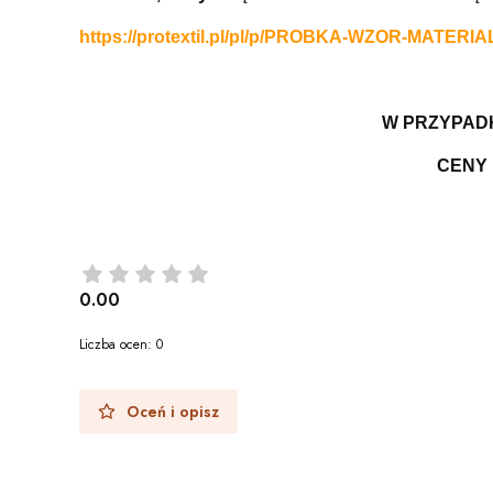
https://protextil.pl/pl/p/PROBKA-WZOR-MATERIA
W PRZYPADK
CENY 
0.00
Liczba ocen: 0
Oceń i opisz