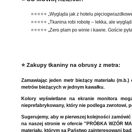
⭐⭐⭐⭐⭐ „Wygląda jak z hotelu pięciogwiazdkowego
⭐⭐⭐⭐⭐ „Tkanina robi robotę – lekka, ale wyglą
⭐⭐⭐⭐⭐ „Zero plam po winie i kawie. Goście pytal
⭐️ Zakupy tkaniny na obrusy z metra:
Zamawiając jeden metr bieżący materiału (m.b.
metrów bieżących w jednym kawałku.
Kolory wyświetlane na ekranie monitora mog
nieprefabrykowany, który nie podlega zwrotowi, 
Sugerujemy, aby w pierwszej kolejności zamówić
na naszej stronie w ofercie "PRÓBKA WZÓR MAT
materiału, którym są Państwo zainteresowani bą