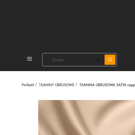
PEŁNA OFERTA
Wyczyść
Szukaj
ProTextil
TKANINY OBRUSOWE
TKANINA OBRUSOWA SATIN capp