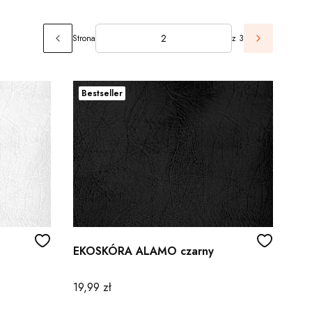
Strona
z 3
Poprzednie produkty
Następne p
Bestseller
EKOSKÓRA ALAMO czarny
Cena
19,99 zł