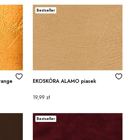
Bestseller
range
EKOSKÓRA ALAMO piasek
Cena
19,99 zł
Bestseller