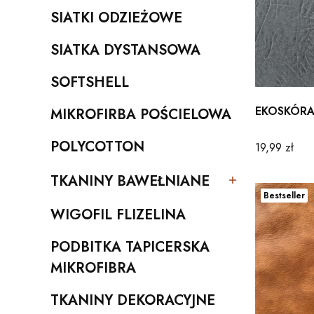
SIATKI ODZIEŻOWE
Kategoria - SIATKI ODZIEŻOWE
SIATKA DYSTANSOWA
Kategoria - SIATKA DYSTANSOWA
SOFTSHELL
Kategoria - SOFTSHELL
EKOSKÓRA
MIKROFIRBA POŚCIELOWA
Kategoria - MIKROFIRBA POŚCIELOWA
POLYCOTTON
Cena
19,99 zł
Kategoria - POLYCOTTON
TKANINY BAWEŁNIANE
Kategoria - TKANINY BAWEŁNIANE
Bestseller
WIGOFIL FLIZELINA
Kategoria - WIGOFIL FLIZELINA
PODBITKA TAPICERSKA
Kategoria - PODBITKA TAPICERSKA MIKROFIBRA
MIKROFIBRA
TKANINY DEKORACYJNE
Kategoria - TKANINY DEKORACYJNE