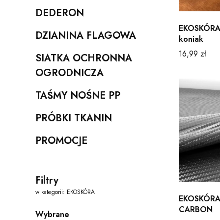
DEDERON
Kategoria - DEDERON
EKOSKÓR
DZIANINA FLAGOWA
koniak
Kategoria - DZIANINA FLAGOWA
Cena
16,99 zł
SIATKA OCHRONNA
Kategoria - SIATKA OCHRONNA OGRODNICZA
OGRODNICZA
TAŚMY NOŚNE PP
Kategoria - TAŚMY NOŚNE PP
PRÓBKI TKANIN
Kategoria - PRÓBKI TKANIN
PROMOCJE
Kategoria - PROMOCJE
Filtry
w kategorii: EKOSKÓRA
EKOSKÓR
CARBON
Wybrane