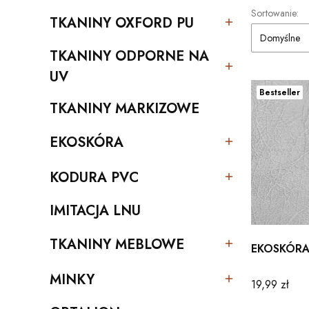
Lista pro
Sortowanie:
TKANINY OXFORD PU
Kategoria - TKANINY OXFORD PU
Domyślne
TKANINY ODPORNE NA
Kategoria - TKANINY ODPORNE NA UV
UV
Bestseller
TKANINY MARKIZOWE
Kategoria - TKANINY MARKIZOWE
EKOSKÓRA
Kategoria - EKOSKÓRA
KODURA PVC
Kategoria - KODURA PVC
IMITACJA LNU
Kategoria - IMITACJA LNU
TKANINY MEBLOWE
EKOSKÓRA 
Kategoria - TKANINY MEBLOWE
MINKY
Cena
19,99 zł
Kategoria - MINKY