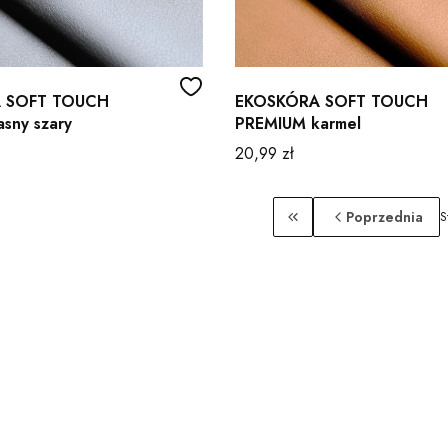
 SOFT TOUCH
EKOSKÓRA SOFT TOUCH
sny szary
PREMIUM karmel
Cena
20,99 zł
Poprzednia
S
Wróć do pierwszej str