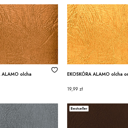
 ALAMO olcha
EKOSKÓRA ALAMO olcha o
Cena
19,99 zł
DPORNA
Bestseller