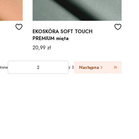
EKOSKÓRA SOFT TOUCH
PREMIUM mięta
Cena
20,99 zł
Następna
trona
z 3
ony z produktami
Przejdź do 