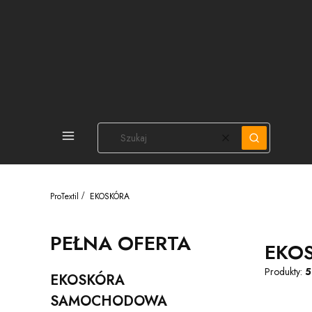
PEŁNA OFERTA
Wyczyść
Szukaj
ProTextil
EKOSKÓRA
PEŁNA OFERTA
EKO
Produkty:
5
EKOSKÓRA
Kategoria - EKOSKÓRA SAMOCHODOWA
SAMOCHODOWA