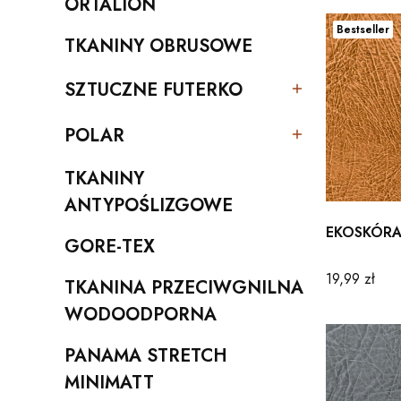
ORTALION
Kategoria - ORTALION
Bestseller
TKANINY OBRUSOWE
Kategoria - TKANINY OBRUSOWE
SZTUCZNE FUTERKO
Kategoria - SZTUCZNE FUTERKO
POLAR
Kategoria - POLAR
TKANINY
Kategoria - TKANINY ANTYPOŚLIZGOWE
ANTYPOŚLIZGOWE
EKOSKÓRA
GORE-TEX
Kategoria - GORE-TEX
Cena
19,99 zł
TKANINA PRZECIWGNILNA
Kategoria - TKANINA PRZECIWGNILNA WODOO
WODOODPORNA
PANAMA STRETCH
Kategoria - PANAMA STRETCH MINIMATT
MINIMATT