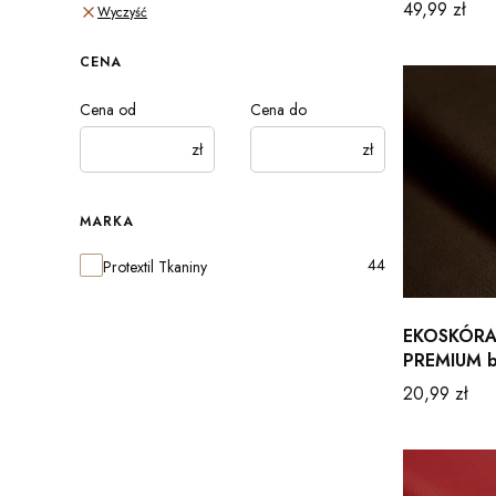
Cena
49,99 zł
Wyczyść
CENA
Cena od
Cena do
zł
zł
MARKA
Marka
44
Protextil Tkaniny
EKOSKÓRA
PREMIUM b
Cena
20,99 zł