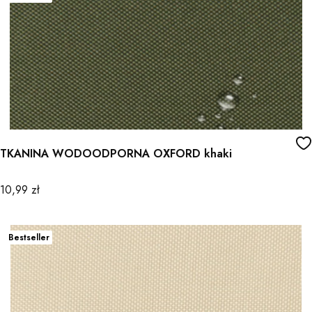
TKANINA WODOODPORNA OXFORD khaki
Cena
10,99 zł
Bestseller