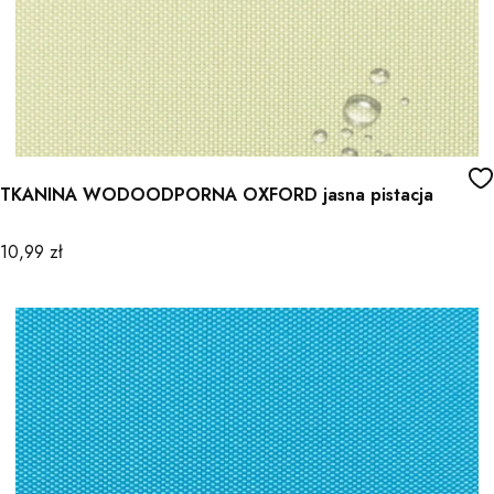
TKANINA WODOODPORNA OXFORD jasna pistacja
Cena
10,99 zł