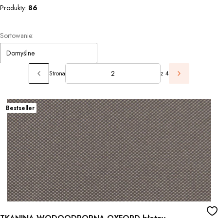
Produkty:
86
Lista produktów
Sortowanie:
Domyślne
Strona
z 4
Poprzednie produkty
Następne p
Bestseller