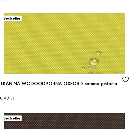
Bestseller
TKANINA WODOODPORNA OXFORD ciemna pistacja
Cena
9,99 zł
Bestseller