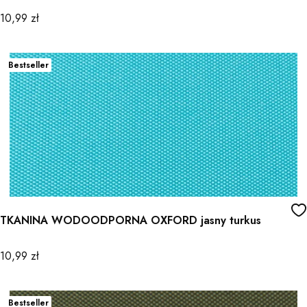
Cena
10,99 zł
Bestseller
TKANINA WODOODPORNA OXFORD jasny turkus
Cena
10,99 zł
Bestseller