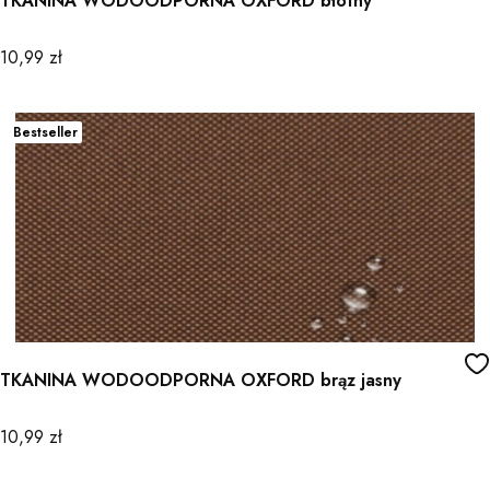
TKANINA WODOODPORNA OXFORD błotny
Cena
10,99 zł
Bestseller
TKANINA WODOODPORNA OXFORD brąz jasny
Cena
10,99 zł