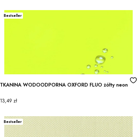
Bestseller
TKANINA WODOODPORNA OXFORD FLUO żółty neon
Cena
13,49 zł
Bestseller