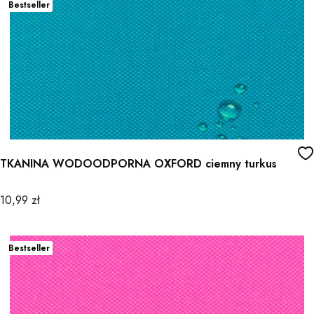
Bestseller
TKANINA WODOODPORNA OXFORD ciemny turkus
Cena
10,99 zł
Bestseller