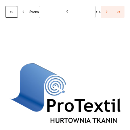
Strona
z 4
Wróć do pierwszej strony z produktami
Przej