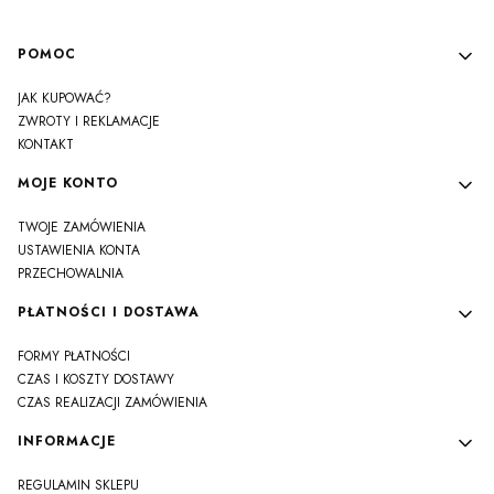
Linki w stopce
POMOC
JAK KUPOWAĆ?
ZWROTY I REKLAMACJE
KONTAKT
MOJE KONTO
TWOJE ZAMÓWIENIA
USTAWIENIA KONTA
PRZECHOWALNIA
PŁATNOŚCI I DOSTAWA
FORMY PŁATNOŚCI
CZAS I KOSZTY DOSTAWY
CZAS REALIZACJI ZAMÓWIENIA
INFORMACJE
REGULAMIN SKLEPU